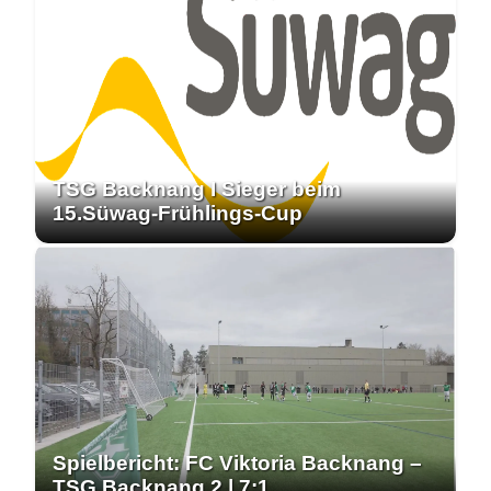
TSG Backnang I Sieger beim
15.Süwag-Frühlings-Cup
Spielbericht: FC Viktoria Backnang –
TSG Backnang 2 | 7:1