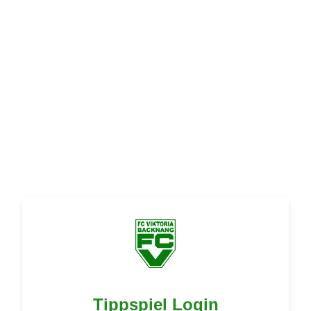
Tippspiel Login