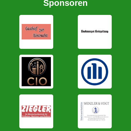
Sponsoren